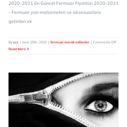
2020-2021 En Güncel Fermuar Fiyatları 2020-2021
- Fermuar yan malzemeleri ve aksesuarlara
getirilen ek
on
By
ccs
|
June 25th, 2020
|
fermuar merak edilenler
|
Comments Off
Fermu
Read More
fiyatlar