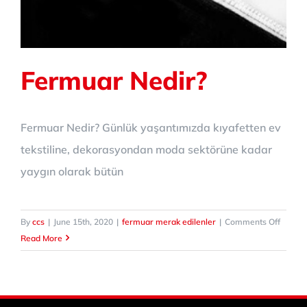
Fermuar Nedir?
Fermuar Nedir? Günlük yaşantımızda kıyafetten ev
tekstiline, dekorasyondan moda sektörüne kadar
yaygın olarak bütün
on
By
ccs
|
June 15th, 2020
|
fermuar merak edilenler
|
Comments Off
Fermu
Read More
Nedir?